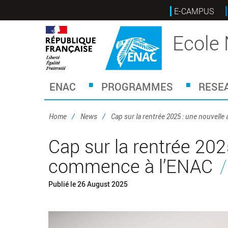
Skip
E-CAMPUS
to
main
Ecole 
content
ENAC
PROGRAMMES
RESE
Home
News
Cap sur la rentrée 2025 : une nouvell
Cap sur la rentrée 202
commence à l’ENAC
Publié le
26 August 2025