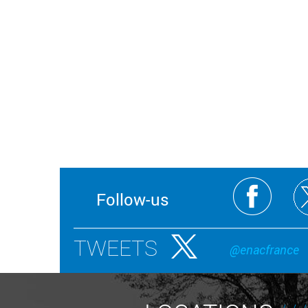
Follow-us
TWEETS
@enacfrance