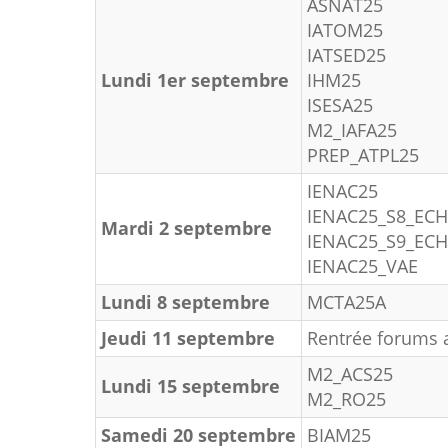
ASNAT25
IATOM25
IATSED25
Lundi 1er septembre
IHM25
ISESA25
M2_IAFA25
PREP_ATPL25
IENAC25
IENAC25_S8_EC
Mardi 2 septembre
IENAC25_S9_EC
IENAC25_VAE
Lundi 8 septembre
MCTA25A
Jeudi 11 septembre
Rentrée forums a
M2_ACS25
Lundi 15 septembre
M2_RO25
Samedi 20 septembre
BIAM25