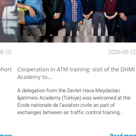
06-10
2026-05-12
ohort
Cooperation in ATM training: visit of the DHMI
Academy to…
A delegation from the Devlet Hava Meydanları
İşletmesi Academy (Türkiye) was welcomed at the
École nationale de l'aviation civile as part of
exchanges between air traffic control training…
 more
Read mor