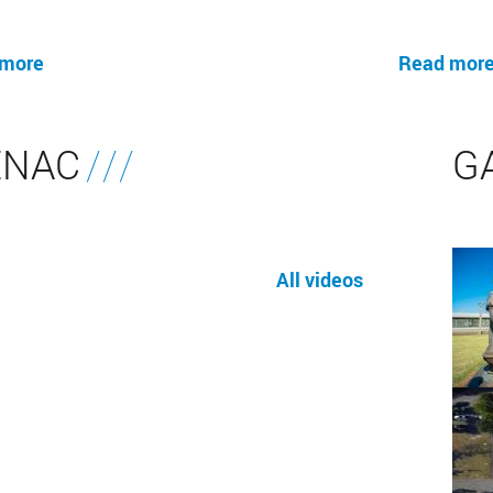
 more
Read mor
ENAC
G
All videos