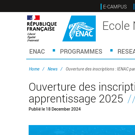
Skip
E-CAMPUS
to
main
Ecole 
content
ENAC
PROGRAMMES
RESE
Home
News
Ouverture des inscriptions : IENAC pa
Ouverture des inscript
apprentissage 2025
Publié le
18 December 2024