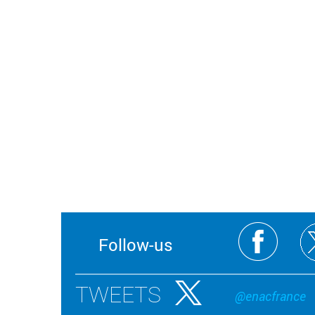
Follow-us
TWEETS
@enacfrance