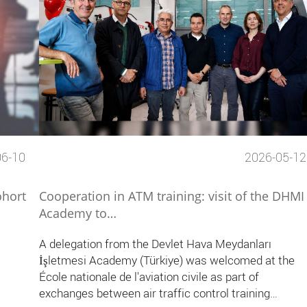
06-10
2026-05-12
ohort
Cooperation in ATM training: visit of the DHMI
Academy to…
A delegation from the Devlet Hava Meydanları
İşletmesi Academy (Türkiye) was welcomed at the
École nationale de l'aviation civile as part of
exchanges between air traffic control training…