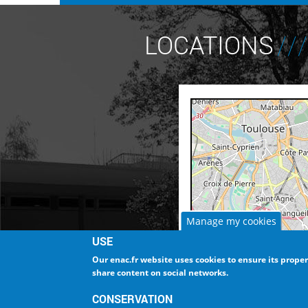
LOCATIONS
coordonnés
coordonnés
coordonnés
coordonnés
coordonnés
coordonnés
coordonnés
coordonnés
coordonnés
Manage my cookies
USE
Our enac.fr website uses cookies to ensure
its prope
share content on social networks
.
CONSERVATION