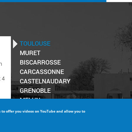
TOULOUSE
MURET
ry
,
BISCARROSSE
n
e
yel
CARCASSONNE
 4
CASTELNAUDARY
GRENOBLE
MELUN
MONTPELLIER
s to
offer you videos on YouTube and allow you to
SAINT-YAN