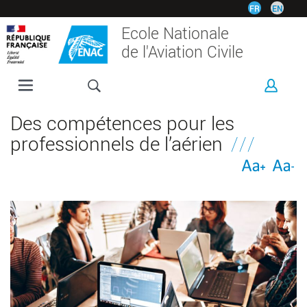
Aller
FR
EN
au
Ecole Nationale
contenu
de l'Aviation Civile
principal
L'ENAC
Des compétences pour les
FORMATIONS
professionnels de l’aérien
RECHERCHE
ESPACE ENTREPRISES
INTERNATIONAL
VIE ÉTUDIANTE