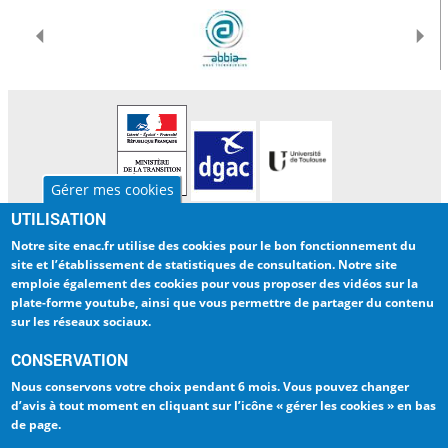
Gérer mes cookies
UTILISATION
L'ENAC
INTERNATIONAL
Notre site enac.fr utilise des cookies pour
le bon fonctionnement du
LA RECHERCHE
BIBLIOTHEQUE
site et l’établissement de statistiques de consultation
. Notre site
emploie également des cookies pour
vous proposer des vidéos sur la
ENTREPRISES
ENAC NUMERIQUE
plate-forme youtube
, ainsi que vous permettre de partager du contenu
sur les réseaux sociaux.
INTRANET
TRAVAILLER A L'ENAC
CONSERVATION
ESPACE PRESSE
LA QUALITÉ - ISO 9001
Nous conservons votre choix
pendant 6 mois
. Vous pouvez changer
d’avis à tout moment en cliquant sur
l’icône « gérer les cookies » en bas
de page
.
Ecole Nationale de