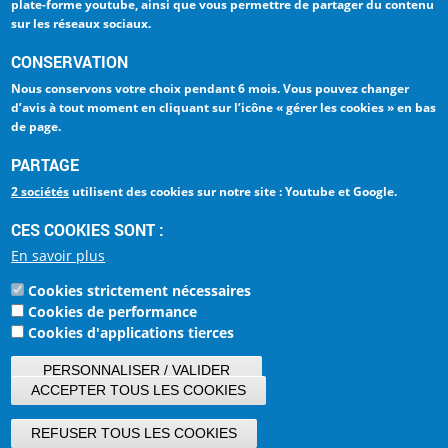
plate-forme youtube
, ainsi que vous permettre de partager du contenu
sur les réseaux sociaux.
INTRANET
TRAVAILLER A L'ENAC
CONSERVATION
ESPACE PRESSE
LA QUALITÉ - ISO 9001
Nous conservons votre choix
pendant 6 mois
. Vous pouvez changer
d’avis à tout moment en cliquant sur
l’icône « gérer les cookies » en bas
de page
.
Ecole Nationale de
PARTAGE
l'Aviation Civile
La référence Aéronautique
2 sociétés
utilisent des cookies sur notre site : Youtube et Google.
7, avenue Edouard Belin
CES COOKIES SONT :
BP 54005
31055 Toulouse Cedex 4
En savoir plus
FRANCE
Cookies strictement nécessaires
Tel : +33 (0)5 62 17 40 00
Cookies de performance
Cookies d'applications tierces
PERSONNALISER / VALIDER
MES CHOIX
ACCEPTER TOUS LES COOKIES
Contact
Plan du site
Mentions légales
Crédits
REFUSER TOUS LES COOKIES
Marchés publics
Textes réglementaires
Flux RSS