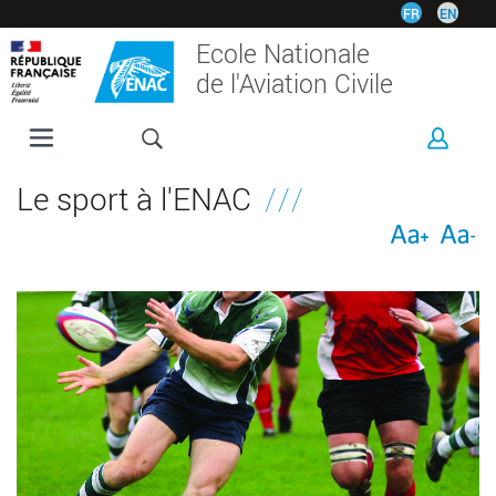
Aller
FR
EN
au
Ecole Nationale
contenu
de l'Aviation Civile
principal
L'ENAC
Le sport à l'ENAC
FORMATIONS
RECHERCHE
ESPACE ENTREPRISES
INTERNATIONAL
VIE ÉTUDIANTE