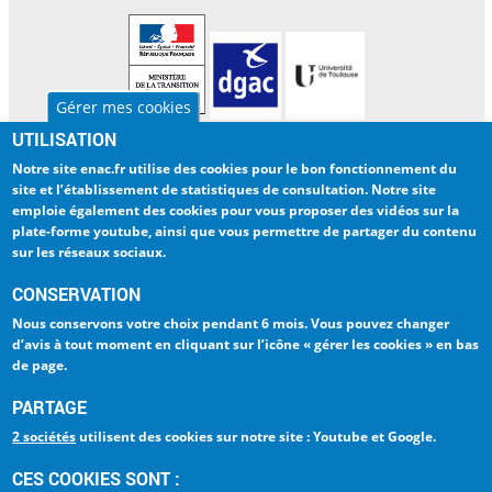
Gérer mes cookies
UTILISATION
L'ENAC
INTERNATIONAL
Notre site enac.fr utilise des cookies pour
le bon fonctionnement du
LA RECHERCHE
BIBLIOTHEQUE
site et l’établissement de statistiques de consultation
. Notre site
emploie également des cookies pour
vous proposer des vidéos sur la
ENTREPRISES
ENAC NUMERIQUE
plate-forme youtube
, ainsi que vous permettre de partager du contenu
sur les réseaux sociaux.
INTRANET
TRAVAILLER A L'ENAC
CONSERVATION
ESPACE PRESSE
LA QUALITÉ - ISO 9001
Nous conservons votre choix
pendant 6 mois
. Vous pouvez changer
d’avis à tout moment en cliquant sur
l’icône « gérer les cookies » en bas
de page
.
Ecole Nationale de
PARTAGE
l'Aviation Civile
La référence Aéronautique
2 sociétés
utilisent des cookies sur notre site : Youtube et Google.
7, avenue Edouard Belin
CES COOKIES SONT :
BP 54005