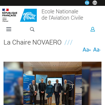
Aller
FR
EN
au
Ecole Nationale
contenu
de l'Aviation Civile
principal
L'ENAC
La Chaire NOVAERO
FORMATIONS
RECHERCHE
ESPACE ENTREPRISES
INTERNATIONAL
VIE ÉTUDIANTE