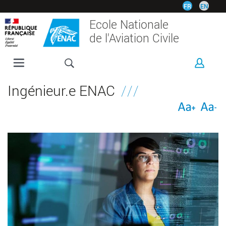
Aller
FR
EN
au
Ecole Nationale
contenu
de l'Aviation Civile
principal
L'ENAC
Ingénieur.e ENAC
FORMATIONS
RECHERCHE
ESPACE ENTREPRISES
INTERNATIONAL
VIE ÉTUDIANTE