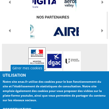
NOS PARTENAIRES
Gérer mes cookies
UTILISATION
L'ENAC
INTERNATIONAL
Notre site enac.fr utilise des cookies pour
le bon fonctionnement du
LA RECHERCHE
BIBLIOTHEQUE
site et l’établissement de statistiques de consultation
. Notre site
emploie également des cookies pour
vous proposer des vidéos sur la
ENTREPRISES
ENAC NUMERIQUE
plate-forme youtube
, ainsi que vous permettre de partager du contenu
sur les réseaux sociaux.
INTRANET
TRAVAILLER A L'ENAC