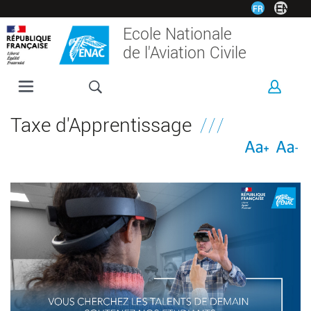
Aller
EN
FR
au
Ecole Nationale
contenu
de l'Aviation Civile
principal
L'ENAC
Taxe d'Apprentissage
FORMATIONS
RECHERCHE
ESPACE ENTREPRISES
INTERNATIONAL
VIE ÉTUDIANTE