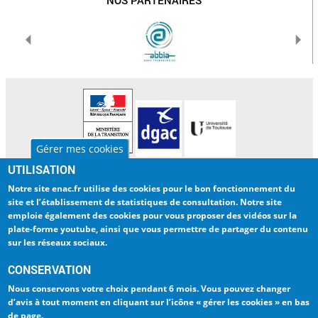
NOS PARTENAIRES
Gérer mes cookies
UTILISATION
L'ENAC
INTERNATIONAL
Notre site enac.fr utilise des cookies pour
le bon fonctionnement du
LA RECHERCHE
BIBLIOTHEQUE
site et l’établissement de statistiques de consultation
. Notre site
emploie également des cookies pour
vous proposer des vidéos sur la
ENTREPRISES
ENAC NUMERIQUE
plate-forme youtube
, ainsi que vous permettre de partager du contenu
sur les réseaux sociaux.
INTRANET
TRAVAILLER A L'ENAC
CONSERVATION
ESPACE PRESSE
LA QUALITÉ - ISO 9001
Nous conservons votre choix
pendant 6 mois
. Vous pouvez changer
d’avis à tout moment en cliquant sur
l’icône « gérer les cookies » en bas
de page
.