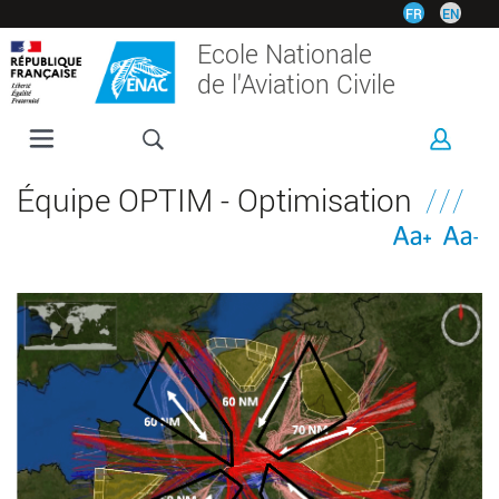
Aller
FR
EN
au
Ecole Nationale
contenu
de l'Aviation Civile
principal
L'ENAC
Équipe OPTIM - Optimisation
FORMATIONS
RECHERCHE
ESPACE ENTREPRISES
INTERNATIONAL
VIE ÉTUDIANTE