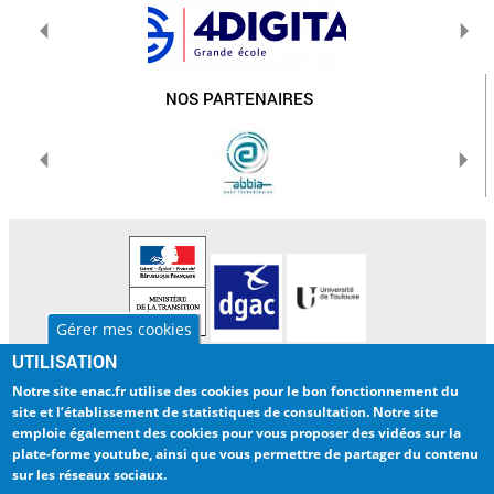
NOS PARTENAIRES
Gérer mes cookies
UTILISATION
L'ENAC
INTERNATIONAL
Notre site enac.fr utilise des cookies pour
le bon fonctionnement du
LA RECHERCHE
BIBLIOTHEQUE
site et l’établissement de statistiques de consultation
. Notre site
emploie également des cookies pour
vous proposer des vidéos sur la
ENTREPRISES
ENAC NUMERIQUE
plate-forme youtube
, ainsi que vous permettre de partager du contenu
sur les réseaux sociaux.