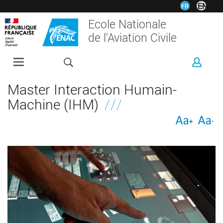
Aller
EN
FR
au
Ecole Nationale
contenu
de l'Aviation Civile
principal
L'ENAC
Master Interaction Humain-
FORMATIONS
Machine (IHM)
RECHERCHE
ESPACE ENTREPRISES
INTERNATIONAL
VIE ÉTUDIANTE