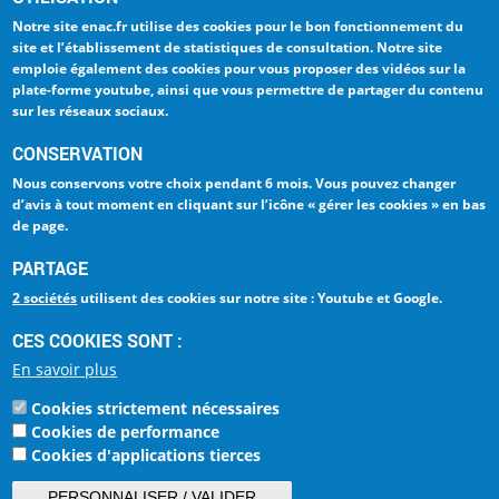
L'ENAC
INTERNATIONAL
Notre site enac.fr utilise des cookies pour
le bon fonctionnement du
LA RECHERCHE
BIBLIOTHEQUE
site et l’établissement de statistiques de consultation
. Notre site
emploie également des cookies pour
vous proposer des vidéos sur la
ENTREPRISES
ENAC NUMERIQUE
plate-forme youtube
, ainsi que vous permettre de partager du contenu
sur les réseaux sociaux.
INTRANET
TRAVAILLER A L'ENAC
CONSERVATION
ESPACE PRESSE
LA QUALITÉ - ISO 9001
Nous conservons votre choix
pendant 6 mois
. Vous pouvez changer
d’avis à tout moment en cliquant sur
l’icône « gérer les cookies » en bas
de page
.
Ecole Nationale de
PARTAGE
l'Aviation Civile
La référence Aéronautique
2 sociétés
utilisent des cookies sur notre site : Youtube et Google.
7, avenue Edouard Belin
CES COOKIES SONT :
BP 54005
En savoir plus
31055 Toulouse Cedex 4
FRANCE
Cookies strictement nécessaires
Tel : +33 (0)5 62 17 40 00
Cookies de performance
Cookies d'applications tierces
PERSONNALISER / VALIDER