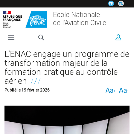
Aller
FR
EN
au
Ecole Nationale
contenu
de l'Aviation Civile
principal
L'ENAC
L’ENAC engage un programme de
FORMATIONS
transformation majeur de la
RECHERCHE
formation pratique au contrôle
ESPACE ENTREPRISES
aérien
INTERNATIONAL
Publié le
19 février 2026
VIE ÉTUDIANTE