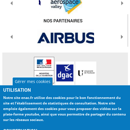
NOS PARTENAIRES
Gérer mes cookies
UTILISATION
L'ENAC
INTERNATIONAL
Notre site enac.fr utilise des cookies pour
le bon fonctionnement du
LA RECHERCHE
BIBLIOTHEQUE
site et l’établissement de statistiques de consultation
. Notre site
emploie également des cookies pour
vous proposer des vidéos sur la
ENTREPRISES
ENAC NUMERIQUE
plate-forme youtube
, ainsi que vous permettre de partager du contenu
sur les réseaux sociaux.
INTRANET
TRAVAILLER A L'ENAC